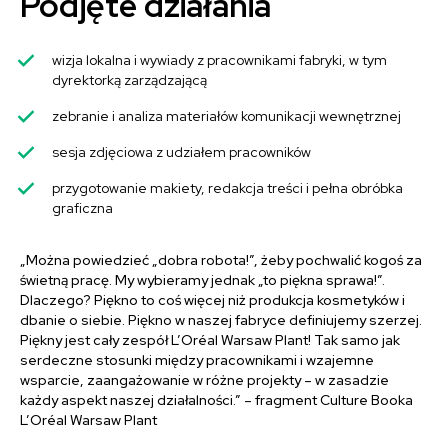
Podjęte działania
wizja lokalna i wywiady z pracownikami fabryki, w tym
dyrektorką zarządzającą
zebranie i analiza materiałów komunikacji wewnętrznej
sesja zdjęciowa z udziałem pracowników
przygotowanie makiety, redakcja treści i pełna obróbka
graficzna
„Można powiedzieć „dobra robota!”, żeby pochwalić kogoś za
świetną pracę. My wybieramy jednak „to piękna sprawa!”.
Dlaczego? Piękno to coś więcej niż produkcja kosmetyków i
dbanie o siebie. Piękno w naszej fabryce definiujemy szerzej.
Piękny jest cały zespół L’Oréal Warsaw Plant! Tak samo jak
serdeczne stosunki między pracownikami i wzajemne
wsparcie, zaangażowanie w różne projekty – w zasadzie
każdy aspekt naszej działalności.” – fragment Culture Booka
L’Oréal Warsaw Plant