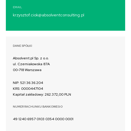
EMAIL
krzysztof.ciok@absolventconsulting.pl
DANE SPÓŁKI
Absolvent.pl Sp. z o.o.
ul. Czerniakowska 87A
00-718 Warszawa
NIP: 521 36 36 204
KRS: 0000447104
Kapitał zakładowy: 262.372,00 PLN
NUMER RACHUNKU BANKOWEGO
49 1240 6957 0103 0354 0000 0001